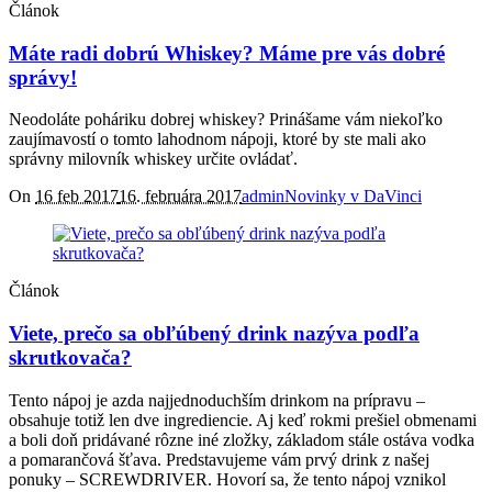
Článok
Máte radi dobrú Whiskey? Máme pre vás dobré
správy!
Neodoláte poháriku dobrej whiskey? Prinášame vám niekoľko
zaujímavostí o tomto lahodnom nápoji, ktoré by ste mali ako
správny milovník whiskey určite ovládať.
On
16 feb 2017
16. februára 2017
admin
Novinky v DaVinci
Článok
Viete, prečo sa obľúbený drink nazýva podľa
skrutkovača?
Tento nápoj je azda najjednoduchším drinkom na prípravu –
obsahuje totiž len dve ingrediencie. Aj keď rokmi prešiel obmenami
a boli doň pridávané rôzne iné zložky, základom stále ostáva vodka
a pomarančová šťava. Predstavujeme vám prvý drink z našej
ponuky – SCREWDRIVER. Hovorí sa, že tento nápoj vznikol