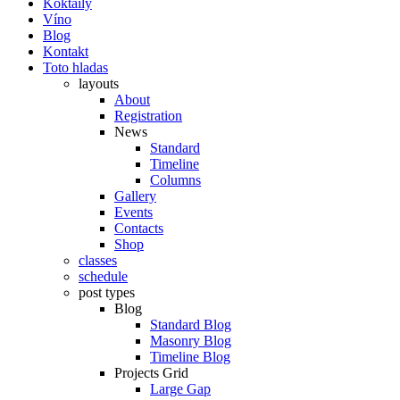
Koktaily
Víno
Blog
Kontakt
Toto hladas
layouts
About
Registration
News
Standard
Timeline
Columns
Gallery
Events
Contacts
Shop
classes
schedule
post types
Blog
Standard Blog
Masonry Blog
Timeline Blog
Projects Grid
Large Gap