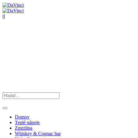
0
Domov
Teplé nápoje
Zmrzlina
Whiskey & Cognac bar