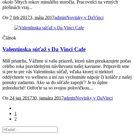
okolo 50tych rokov minulého storočia. Pracovníci na vrtných
plošinách vraj...
On
7 feb 2017
3. mája 2017
admin
Novinky v DaVinci
Článok
Valentínska súťaž s Da Vinci Cafe
Milí priatelia, Vážime si vašu priazeň, ktorú nám preukazujete počas
celého roka pravidelnými návštevami našej kaviarne. Pripravili sme
si pre to pre vás Valentínsku súťaž, vďaka ktorej si niektorí
oddýchnete vo wellness a iní zas vychutnáte nápoje či koláče z našej
ponuky zadarmo. Ako sa do súťaže zapojiť? Je to úplne
jednoduché! Odfoťte sa so svojou polovičkou,...
On
24 jan 2017
30. januára 2017
admin
Novinky v DaVinci
1
2