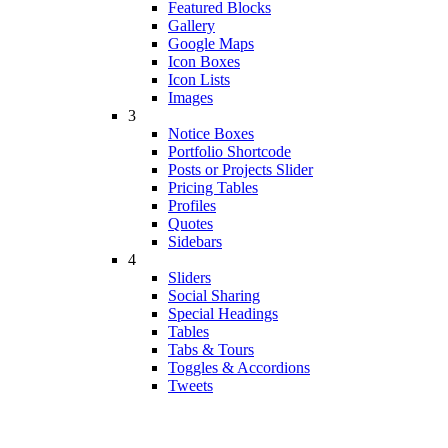
Featured Blocks
Gallery
Google Maps
Icon Boxes
Icon Lists
Images
3
Notice Boxes
Portfolio Shortcode
Posts or Projects Slider
Pricing Tables
Profiles
Quotes
Sidebars
4
Sliders
Social Sharing
Special Headings
Tables
Tabs & Tours
Toggles & Accordions
Tweets